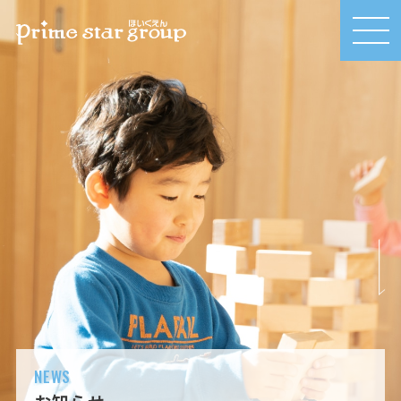
MEN
U
NEWS