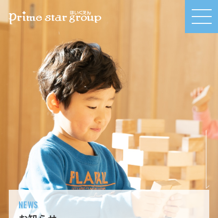
MEN
U
NEWS