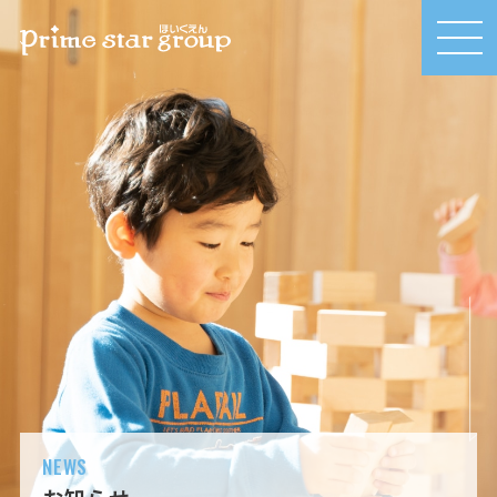
MEN
U
NEWS