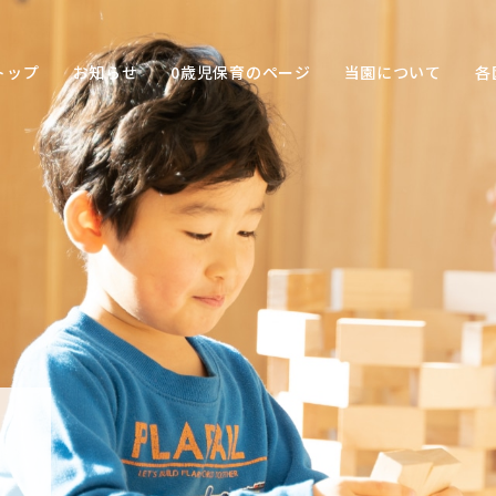
トップ
お知らせ
0歳児保育のページ
当園について
各
保育の
目的
子ども
との関
わり方
保育の
環境
園の特
色