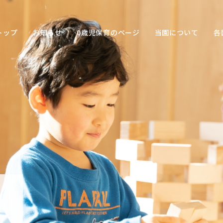
トップ
お知らせ
0歳児保育のページ
当園について
各
保育の
目的
子ども
との関
わり方
保育の
環境
園の特
色