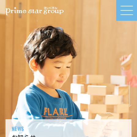
MEN
U
NEWS