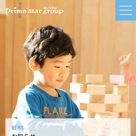
MEN
U
NEWS