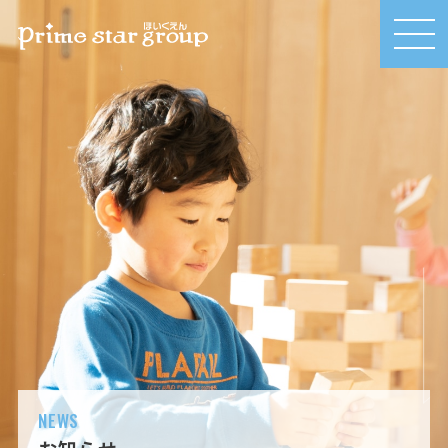
MEN
U
NEWS