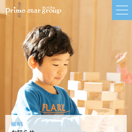
MEN
U
NEWS