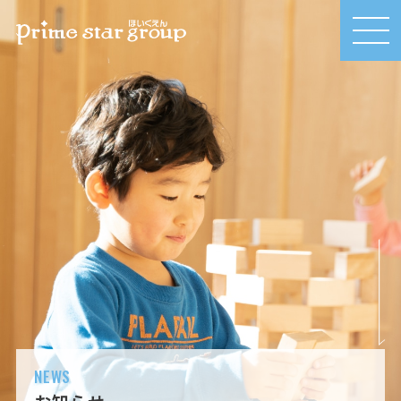
MEN
U
NEWS