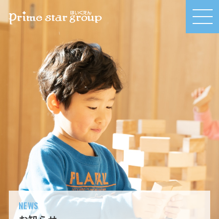
MEN
U
NEWS