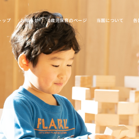
トップ
お知らせ
0歳児保育のページ
当園について
各
保育の
目的
子ども
との関
わり方
保育の
環境
園の特
色