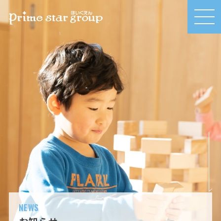
MEN
U
NEWS