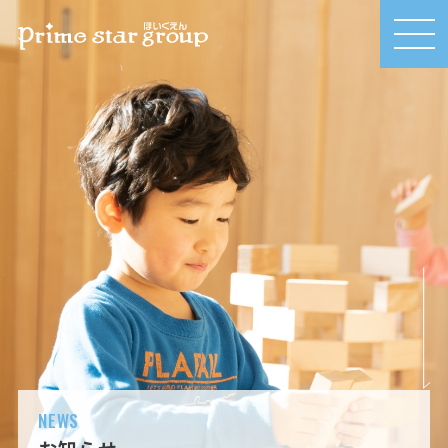
MEN
U
NEWS