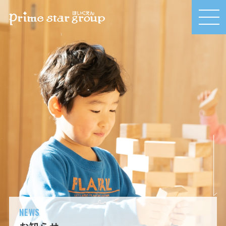
MEN
U
NEWS