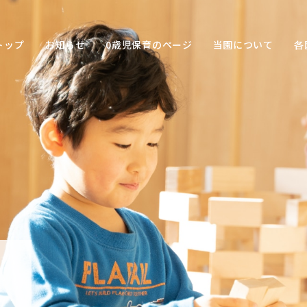
トップ
お知らせ
0歳児保育のページ
当園について
各
保育の
目的
子ども
との関
わり方
保育の
環境
園の特
色