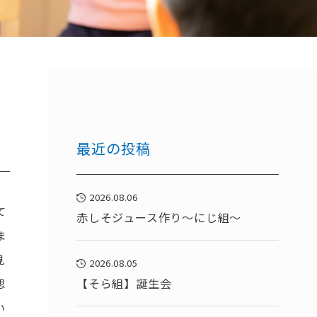
最近の投稿
2026.08.06
て
赤しそジュース作り～にじ組～
ま
見
2026.08.05
【そら組】誕生会
思
い