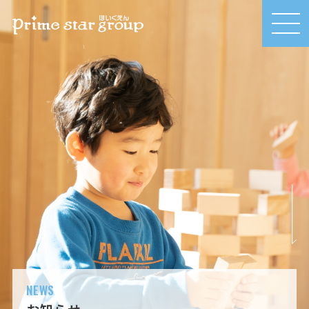
MEN
U
NEWS