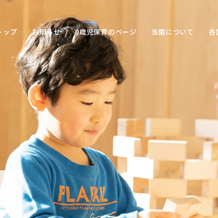
トップ
お知らせ
0歳児保育のページ
当園について
各
保育の
目的
子ども
との関
わり方
保育の
環境
園の特
色