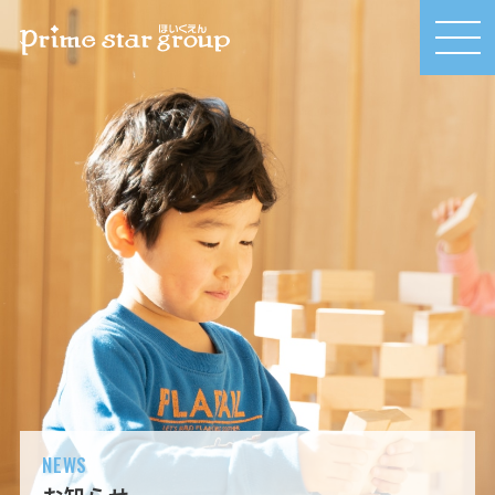
MEN
U
NEWS