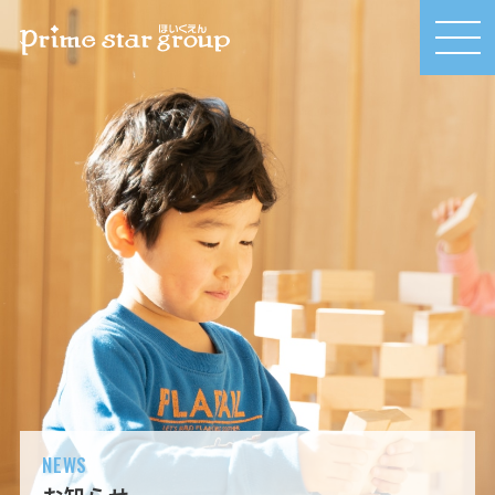
MEN
U
NEWS