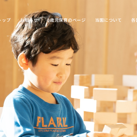
トップ
お知らせ
0歳児保育のページ
当園について
各
保育の
目的
子ども
との関
わり方
保育の
環境
園の特
色