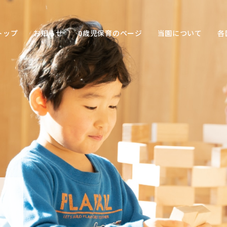
トップ
お知らせ
0歳児保育のページ
当園について
各
保育の
目的
子ども
との関
わり方
保育の
環境
園の特
色