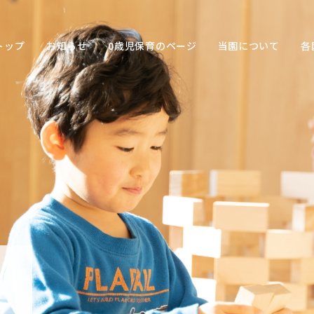
トップ
お知らせ
0歳児保育のページ
当園について
各
保育の
目的
子ども
との関
わり方
保育の
環境
園の特
色