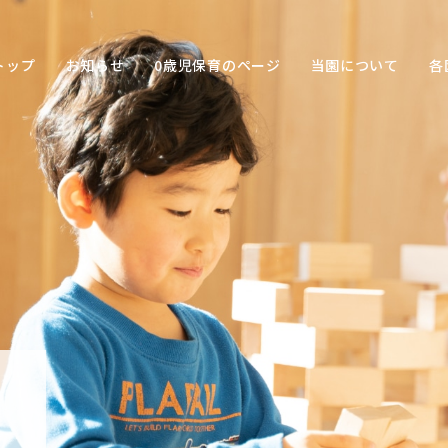
トップ
お知らせ
0歳児保育のページ
当園について
各
保育の
目的
子ども
との関
わり方
保育の
環境
園の特
色