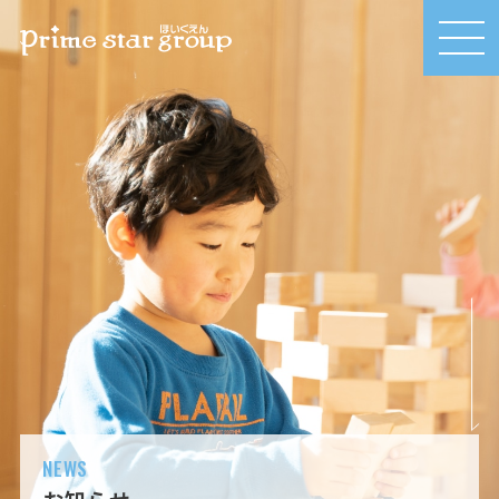
MEN
U
NEWS