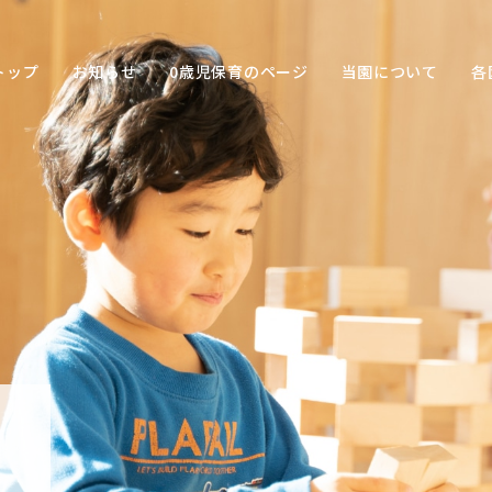
トップ
お知らせ
0歳児保育のページ
当園について
各
保育の
目的
子ども
との関
わり方
保育の
環境
園の特
色