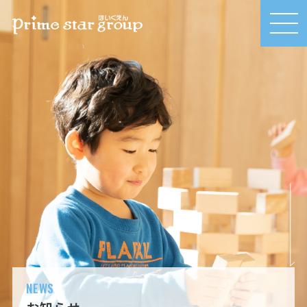
MEN
U
NEWS