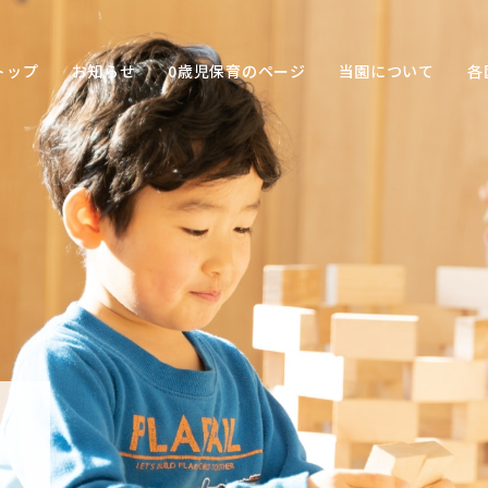
トップ
お知らせ
0歳児保育のページ
当園について
各
保育の
目的
子ども
との関
わり方
保育の
環境
園の特
色