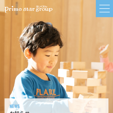
MEN
U
NEWS