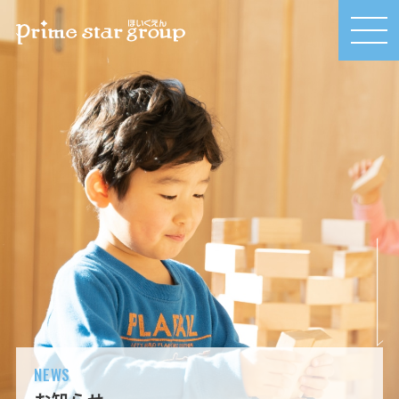
MEN
U
NEWS