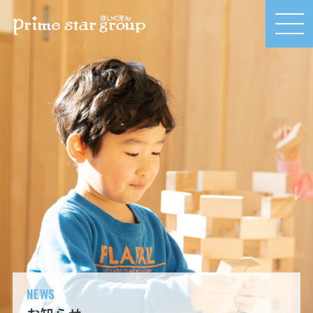
MEN
U
NEWS