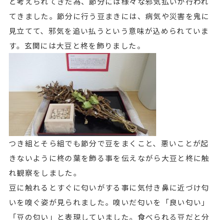
と考えられてきた為、節分には様々な邪気払いが行われ
てきました。節分に行う豆まきには、病気や災害を鬼に
見立てて、邪気を追い払うという意味が込められていま
す。玄関には大豆と柊を飾りました。
つき組とそら組でも節分で豆をまくこと、悪いことが起
きないように柊の葉を飾る事を伝えながら大豆と柊に触
れ観察をしました。
豆に触れるとすぐに匂いがする事に気付き鼻に近づけ匂
いを嗅ぐ姿が見られました。嗅いだ匂いを「良い匂い」
「豆の匂い」と表現していました。食べられる豆だと分