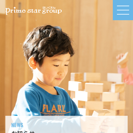
MEN
U
NEWS