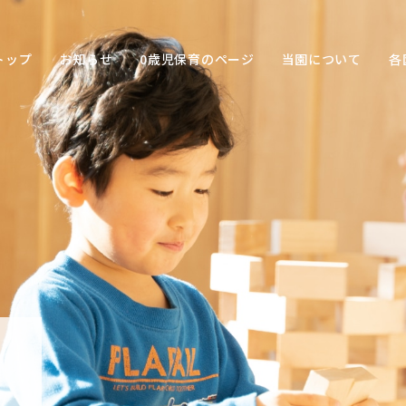
トップ
お知らせ
0歳児保育のページ
当園について
各
保育の
目的
子ども
との関
わり方
保育の
環境
園の特
色