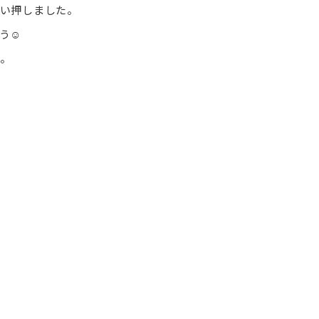
い押しました。
う☺
。