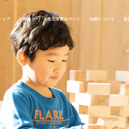
トップ
お知らせ
0歳児保育のページ
当園について
各
保育の
目的
子ども
との関
わり方
保育の
環境
園の特
色