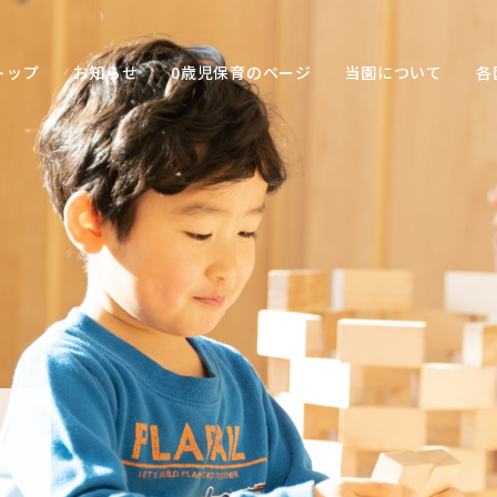
トップ
お知らせ
0歳児保育のページ
当園について
各
保育の
目的
子ども
との関
わり方
保育の
環境
園の特
色