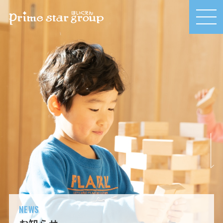
MEN
U
NEWS