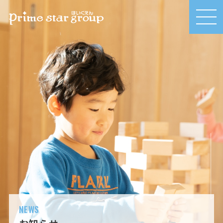
MEN
U
NEWS