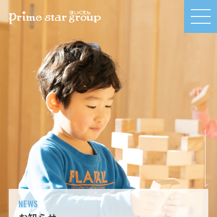
MEN
U
NEWS