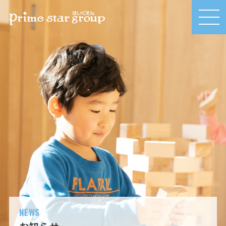
MEN
U
NEWS