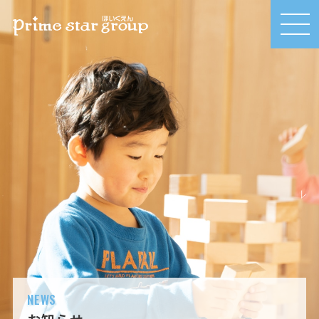
MEN
U
NEWS