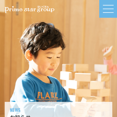
MEN
U
NEWS