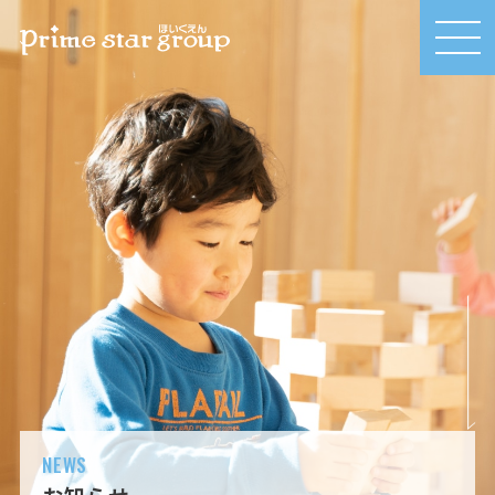
MEN
U
NEWS