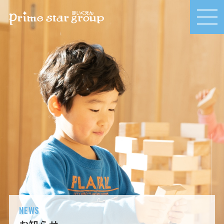
MEN
U
NEWS