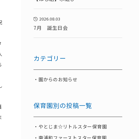
2026.08.03
況
7月 誕生日会
タ
人
カテゴリー
ち
園からのお知らせ
し
保育園別の投稿一覧
護
ま
やとじま☆リトルスター保育園
南浦和ファーストスター保育園