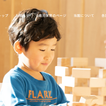
トップ
お知らせ
0歳児保育のページ
当園について
各
保育の
目的
子ども
との関
わり方
保育の
環境
園の特
色