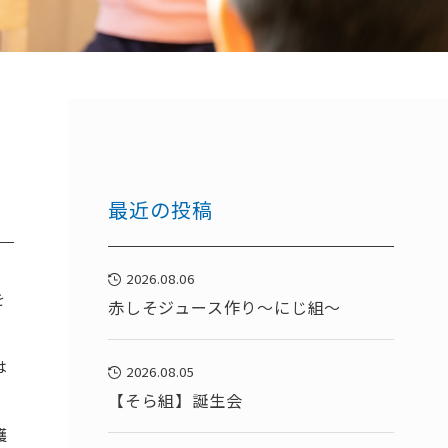
最近の投稿
2026.08.06
を
赤しそジュース作り～にじ組～
は
2026.08.05
【そら組】誕生会
護