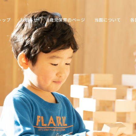
トップ
お知らせ
0歳児保育のページ
当園について
各
保育の
目的
子ども
との関
わり方
保育の
環境
園の特
色