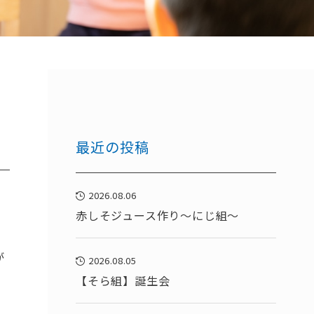
最近の投稿
2026.08.06
赤しそジュース作り～にじ組～
が
2026.08.05
【そら組】誕生会
。