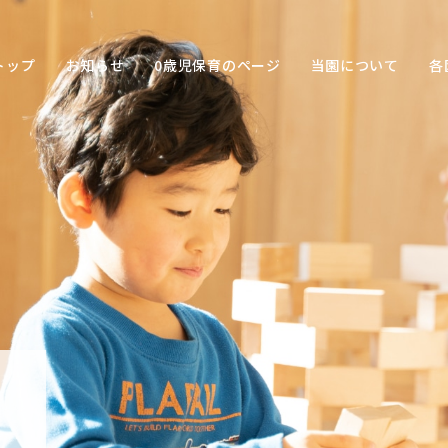
トップ
お知らせ
0歳児保育のページ
当園について
各
保育の
目的
子ども
との関
わり方
保育の
環境
園の特
色