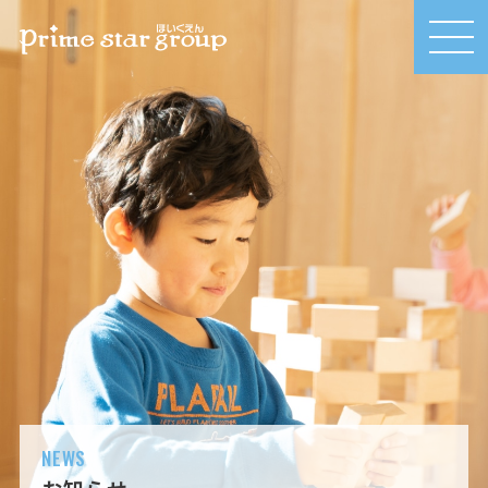
MEN
U
NEWS