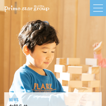
MEN
U
NEWS