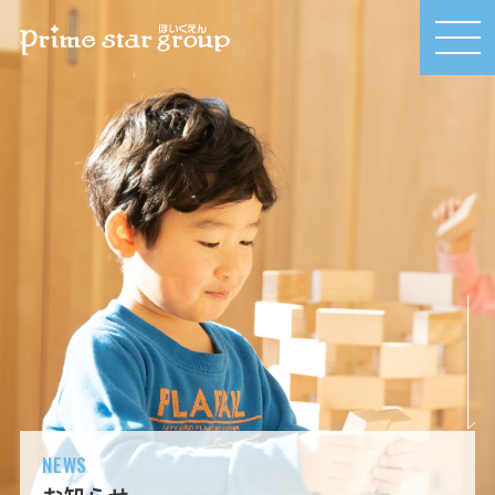
MEN
U
NEWS