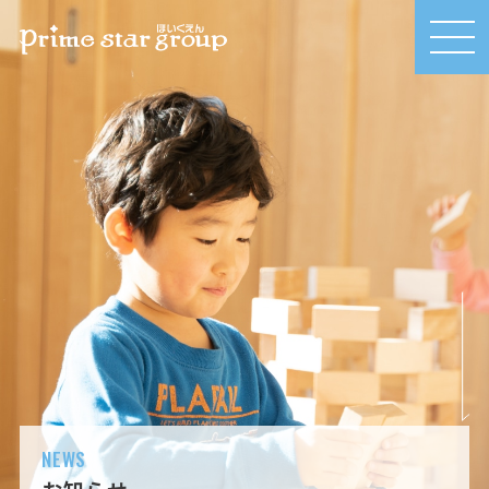
MEN
U
NEWS